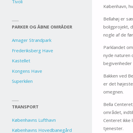
Tivoli
København, hvi
Bellahøj er sæ
boligprojekt, 
PARKER OG ÅBNE OMRÅDER
nogle af de fø
Amager Strandpark
Parklandet omk
Frederiksberg Have
nyde naturen og
Kastellet
begivenheder o
Kongens Have
Bakken ved Be
Superkilen
er det højeste
omegnen.
Bella Centeret,
TRANSPORT
området, indti
Københavns Lufthavn
Centeret ikke l
tjenester.
Københavns Hovedbanegård