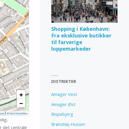
Shopping i København:
Fra eksklusive butikker
til farverige
loppemarkeder
DISTRIKTER
+
Amager Vest
−
Amager Øst
|
Bispebjerg
ess
© OpenStreetMap
lig,
Brønshøj-Husum
or det centrale