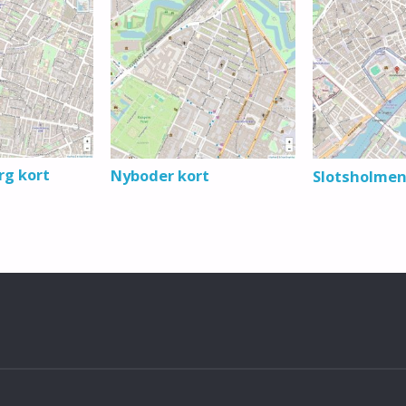
rg kort
Nyboder kort
Slotsholmen