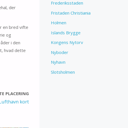
Frederiksstaden
ehal, der
Fristaden Christiania
Holmen
r en bred vifte
Islands Brygge
rie og
Kongens Nytorv
råder i den
t, hvad dette
Nyboder
Nyhavn
Slotsholmen
E PLACERING
ufthavn kort