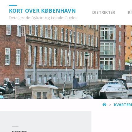
Skip
KORT OVER KØBENHAVN
DISTRIKTER
K
Detaljerede Bykort og Lokale Guides
to
content
HOME
KVARTER