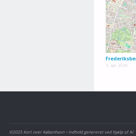
Frederiksbe
3. apr 2020
©2025 Kort over København • Indhold genereret ved hjælp af AI