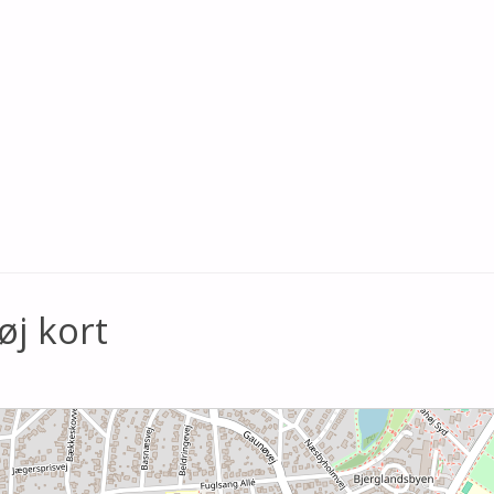
øj kort