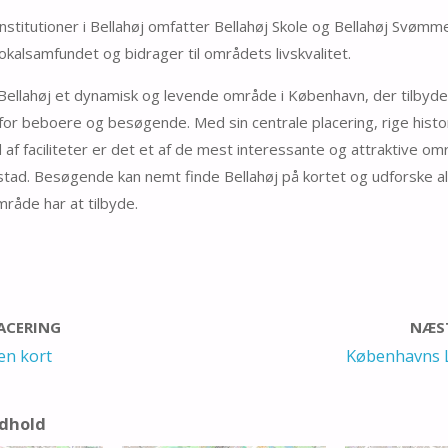
institutioner i Bellahøj omfatter Bellahøj Skole og Bellahøj Svømm
okalsamfundet og bidrager til områdets livskvalitet.
Bellahøj et dynamisk og levende område i København, der tilbyde
for beboere og besøgende. Med sin centrale placering, rige histo
af faciliteter er det et af de mest interessante og attraktive om
ad. Besøgende kan nemt finde Bellahøj på kortet og udforske al
åde har at tilbyde.
LACERING
NÆST
en kort
Københavns L
ndhold