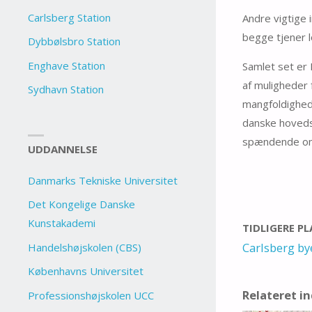
Carlsberg Station
Andre vigtige 
begge tjener l
Dybbølsbro Station
Enghave Station
Samlet set er 
af muligheder 
Sydhavn Station
mangfoldighed 
danske hovedst
spændende omr
UDDANNELSE
Danmarks Tekniske Universitet
Det Kongelige Danske
Kunstakademi
TIDLIGERE P
Carlsberg by
Handelshøjskolen (CBS)
Københavns Universitet
Relateret i
Professionshøjskolen UCC