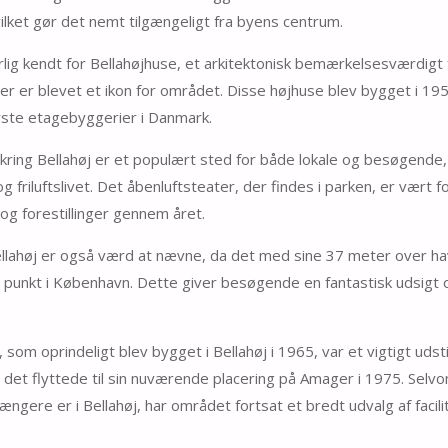
lket gør det nemt tilgængeligt fra byens centrum.
rlig kendt for Bellahøjhuse, et arkitektonisk bemærkelsesværdigt f
der er blevet et ikon for området. Disse højhuse blev bygget i 19
rste etagebyggerier i Danmark.
ring Bellahøj er et populært sted for både lokale og besøgende,
 friluftslivet. Det åbenluftsteater, der findes i parken, er vært 
g forestillinger gennem året.
llahøj er også værd at nævne, da det med sine 37 meter over ha
 punkt i København. Dette giver besøgende en fantastisk udsigt
 som oprindeligt blev bygget i Bellahøj i 1965, var et vigtigt udsti
l det flyttede til sin nuværende placering på Amager i 1975. Selvo
ængere er i Bellahøj, har området fortsat et bredt udvalg af facili