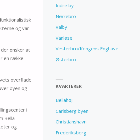
Indre by
Nørrebro
unktionalistisk
Valby
50’erne og var
Vanløse
Vesterbro/Kongens Enghave
 der ønsker at
for en række
Østerbro
vets overflade
KVARTERER
 over byen og
Bellahøj
llingscenter i
Carlsberg byen
m Bella
Christianshavn
teter og
Frederiksberg