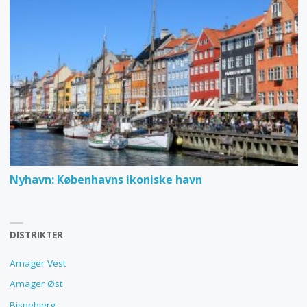
Nyhavn: Københavns ikoniske havn
DISTRIKTER
Amager Vest
Amager Øst
Bispebjerg