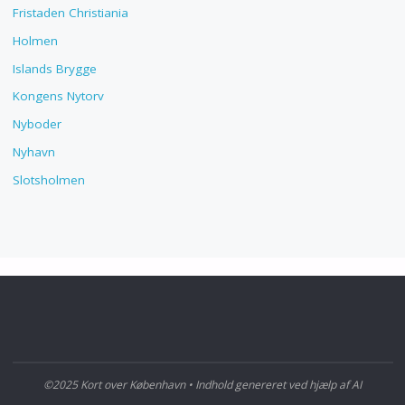
Fristaden Christiania
Holmen
Islands Brygge
Kongens Nytorv
Nyboder
Nyhavn
Slotsholmen
©2025 Kort over København • Indhold genereret ved hjælp af AI