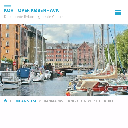
KORT OVER KØBENHAVN
Detaljerede Bykort og Lokale Guides
HOME
UDDANNELSE
DANMARKS TEKNISKE UNIVERSITET KORT