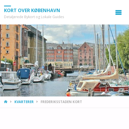
KORT OVER KØBENHAVN
Detaljerede Bykort og Lokale Guides
HOME
KVARTERER
FREDERIKSSTADEN KORT