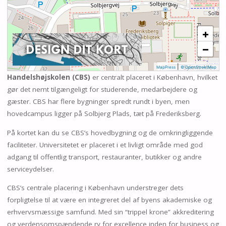
+
−
|
MapPress
© OpenStreetMap
Handelshøjskolen (CBS)
er centralt placeret i København, hvilket
gør det nemt tilgængeligt for studerende, medarbejdere og
gæster. CBS har flere bygninger spredt rundt i byen, men
hovedcampus ligger på Solbjerg Plads, tæt på Frederiksberg.
På kortet kan du se CBS’s hovedbygning og de omkringliggende
faciliteter. Universitetet er placeret i et livligt område med god
adgang til offentlig transport, restauranter, butikker og andre
serviceydelser.
CBS’s centrale placering i København understreger dets
forpligtelse til at være en integreret del af byens akademiske og
erhvervsmæssige samfund. Med sin “trippel krone” akkreditering
og verdensomspændende ry for excellence inden for business og