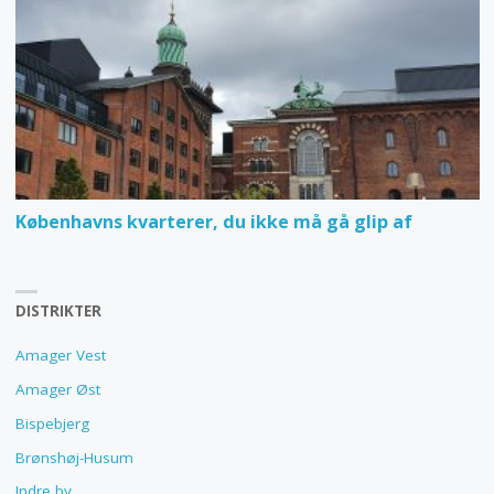
Københavns kvarterer, du ikke må gå glip af
DISTRIKTER
Amager Vest
Amager Øst
Bispebjerg
Brønshøj-Husum
Indre by