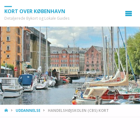
KORT OVER KØBENHAVN
Detaljerede Bykort og Lokale Guides
HOME
UDDANNELSE
HANDELSHØJSKOLEN (CBS) KORT