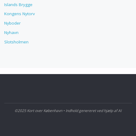
Islands Brygge
Kongens Nytorv
Nyboder
Nyhavn
Slotsholmen
©2025 Kort over København • Indhold genereret ved hjælp af AI