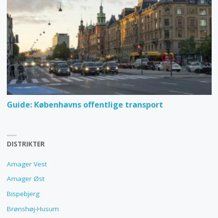
Guide: Københavns offentlige transport
DISTRIKTER
Amager Vest
Amager Øst
Bispebjerg
Brønshøj-Husum