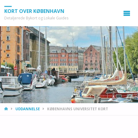
KORT OVER KØBENHAVN
Detaljerede Bykort og Lokale Guides
HOME
UDDANNELSE
KØBENHAVNS UNIVERSITET KORT