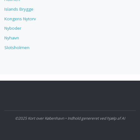
Islands Brygge
Kongens Nytorv
Nyboder
Nyhavn
Slotsholmen
©2025 Kort over København • Indhold genereret ved hjælp af AI