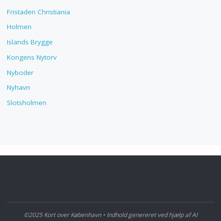
Fristaden Christiania
Holmen
Islands Brygge
Kongens Nytorv
Nyboder
Nyhavn
Slotsholmen
©2025 Kort over København • Indhold genereret ved hjælp af AI