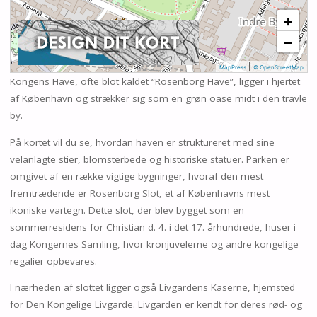
+
−
|
MapPress
© OpenStreetMap
Kongens Have, ofte blot kaldet “Rosenborg Have”, ligger i hjertet
af København og strækker sig som en grøn oase midt i den travle
by.
På kortet vil du se, hvordan haven er struktureret med sine
velanlagte stier, blomsterbede og historiske statuer. Parken er
omgivet af en række vigtige bygninger, hvoraf den mest
fremtrædende er Rosenborg Slot, et af Københavns mest
ikoniske vartegn. Dette slot, der blev bygget som en
sommerresidens for Christian d. 4. i det 17. århundrede, huser i
dag Kongernes Samling, hvor kronjuvelerne og andre kongelige
regalier opbevares.
I nærheden af slottet ligger også Livgardens Kaserne, hjemsted
for Den Kongelige Livgarde. Livgarden er kendt for deres rød- og