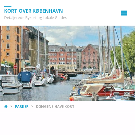
KORT OVER KØBENHAVN
Detaljerede Bykort og Lokale Guides
HOME
PARKER
KONGENS HAVE KORT