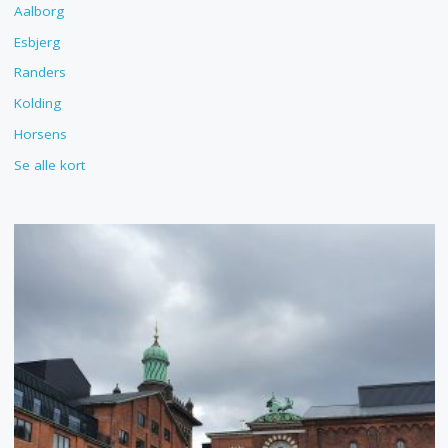
Aalborg
Esbjerg
Randers
Kolding
Horsens
Se alle kort