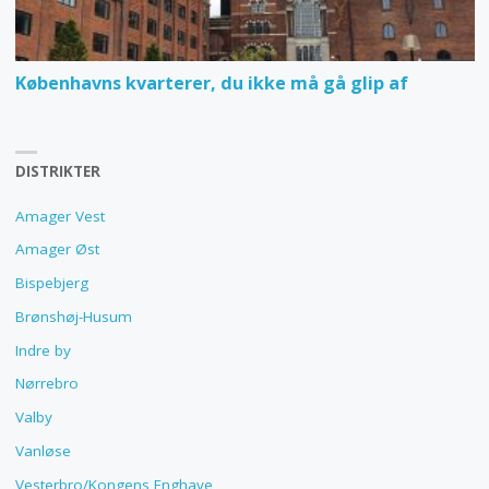
Københavns kvarterer, du ikke må gå glip af
DISTRIKTER
Amager Vest
Amager Øst
Bispebjerg
Brønshøj-Husum
Indre by
Nørrebro
Valby
Vanløse
Vesterbro/Kongens Enghave