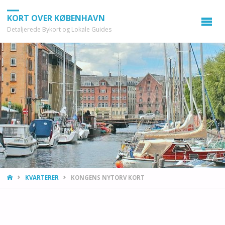
KORT OVER KØBENHAVN
Detaljerede Bykort og Lokale Guides
HOME
KVARTERER
KONGENS NYTORV KORT