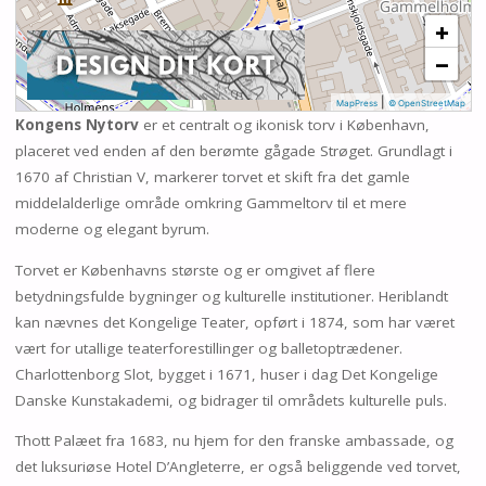
+
−
|
MapPress
© OpenStreetMap
Kongens Nytorv
er et centralt og ikonisk torv i København,
placeret ved enden af den berømte gågade Strøget. Grundlagt i
1670 af Christian V, markerer torvet et skift fra det gamle
middelalderlige område omkring Gammeltorv til et mere
moderne og elegant byrum.
Torvet er Københavns største og er omgivet af flere
betydningsfulde bygninger og kulturelle institutioner. Heriblandt
kan nævnes det Kongelige Teater, opført i 1874, som har været
vært for utallige teaterforestillinger og balletoptrædener.
Charlottenborg Slot, bygget i 1671, huser i dag Det Kongelige
Danske Kunstakademi, og bidrager til områdets kulturelle puls.
Thott Palæet fra 1683, nu hjem for den franske ambassade, og
det luksuriøse Hotel D’Angleterre, er også beliggende ved torvet,