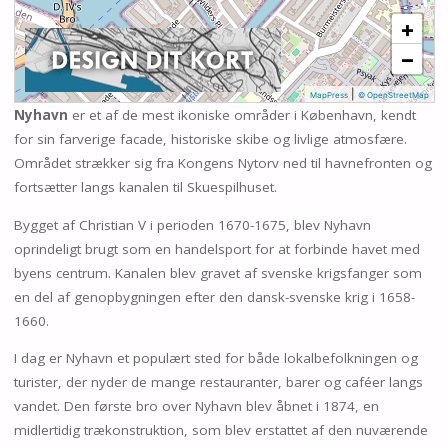
+
−
|
MapPress
© OpenStreetMap
Nyhavn
er et af de mest ikoniske områder i København, kendt
for sin farverige facade, historiske skibe og livlige atmosfære.
Området strækker sig fra Kongens Nytorv ned til havnefronten og
fortsætter langs kanalen til Skuespilhuset.
Bygget af Christian V i perioden 1670-1675, blev Nyhavn
oprindeligt brugt som en handelsport for at forbinde havet med
byens centrum. Kanalen blev gravet af svenske krigsfanger som
en del af genopbygningen efter den dansk-svenske krig i 1658-
1660.
I dag er Nyhavn et populært sted for både lokalbefolkningen og
turister, der nyder de mange restauranter, barer og caféer langs
vandet. Den første bro over Nyhavn blev åbnet i 1874, en
midlertidig trækonstruktion, som blev erstattet af den nuværende