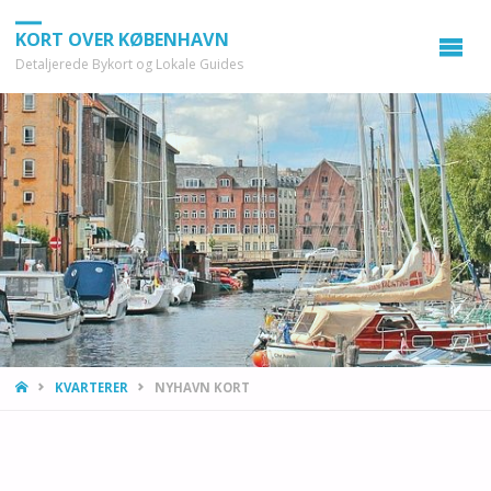
KORT OVER KØBENHAVN
Detaljerede Bykort og Lokale Guides
HOME
KVARTERER
NYHAVN KORT