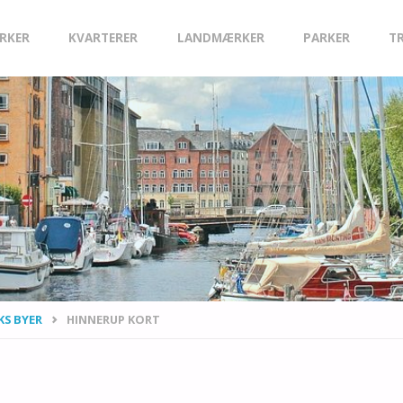
IRKER
KVARTERER
LANDMÆRKER
PARKER
T
S BYER
HINNERUP KORT