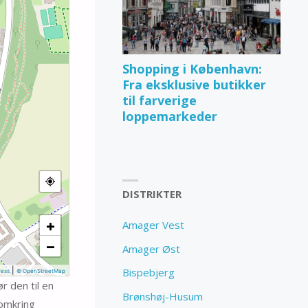
Shopping i København:
Fra eksklusive butikker
til farverige
loppemarkeder
DISTRIKTER
+
Amager Vest
−
Amager Øst
|
Bispebjerg
ess
© OpenStreetMap
r den til en
Brønshøj-Husum
 omkring