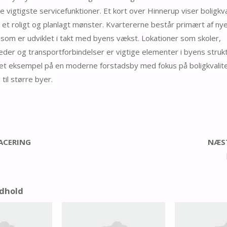
e vigtigste servicefunktioner. Et kort over Hinnerup viser boligkv
i et roligt og planlagt mønster. Kvartererne består primært af ny
som er udviklet i takt med byens vækst. Lokationer som skoler,
der og transportforbindelser er vigtige elementer i byens struk
et eksempel på en moderne forstadsby med fokus på boligkvalit
til større byer.
LACERING
NÆST
ndhold