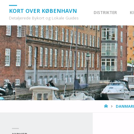
Skip
KORT OVER KØBENHAVN
DISTRIKTER
K
Detaljerede Bykort og Lokale Guides
to
content
HOME
DANMARK