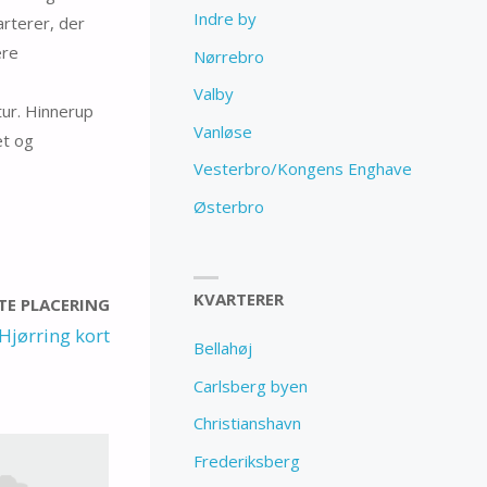
Indre by
arterer, der
ere
Nørrebro
Valby
tur. Hinnerup
Vanløse
et og
Vesterbro/Kongens Enghave
Østerbro
KVARTERER
E PLACERING
Hjørring kort
Bellahøj
Carlsberg byen
Christianshavn
Frederiksberg