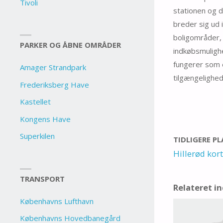
Tivoli
stationen og d
breder sig ud 
boligområder, 
PARKER OG ÅBNE OMRÅDER
indkøbsmulighe
fungerer som 
Amager Strandpark
tilgængelighed 
Frederiksberg Have
Kastellet
Kongens Have
Superkilen
TIDLIGERE P
Hillerød kort
TRANSPORT
Relateret i
Københavns Lufthavn
Københavns Hovedbanegård