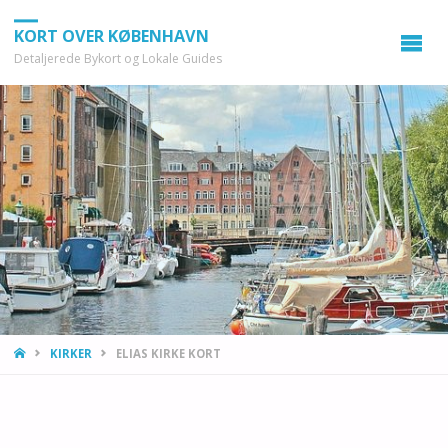
KORT OVER KØBENHAVN
Detaljerede Bykort og Lokale Guides
HOME
KIRKER
ELIAS KIRKE KORT