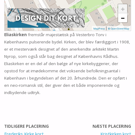
+
−
|
MapPress
© OpenStreetMap
Eliaskirken
fremstår majestætisk på Vesterbro Torv i
Københavns pulserende bydel. Kirken, der blev færdiggjort i 1908,
er et mesterværk designet af den anerkendte arkitekt Martin
Nyrop, som også står bag designet af Københavns Rådhus.
Eliaskirken er en del af den bølge af nye kirkebyggerier, der
opstod for at imødekomme det voksende befolkningsantal i
København i begyndelsen af det 20. århundrede. Den er opført i
en neo-romansk stil, der giver den et både imponerende og
indbydende udtryk.
TIDLIGERE PLACERING
NÆSTE PLACERING
Frederiks Kirke kort
Kristkirken kort