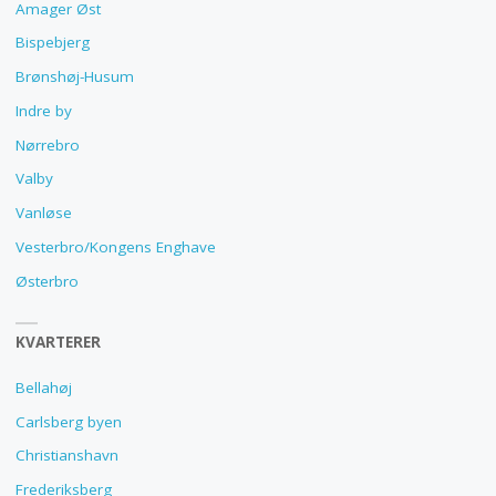
Amager Øst
Bispebjerg
Brønshøj-Husum
Indre by
Nørrebro
Valby
Vanløse
Vesterbro/Kongens Enghave
Østerbro
KVARTERER
Bellahøj
Carlsberg byen
Christianshavn
Frederiksberg