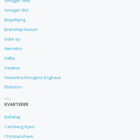
Amager Vest
Amager Øst
Bispebjerg
Brønshøj-Husum
Indre by
Nørrebro
Valby
Vanløse
Vesterbro/Kongens Enghave
Østerbro
KVARTERER
Bellahøj
Carlsberg byen
Christianshavn