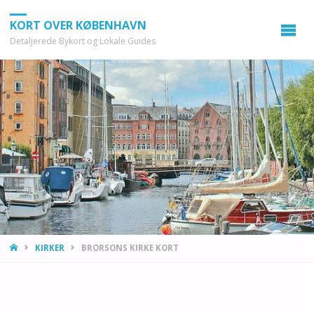
KORT OVER KØBENHAVN
Detaljerede Bykort og Lokale Guides
HOME
KIRKER
BRORSONS KIRKE KORT