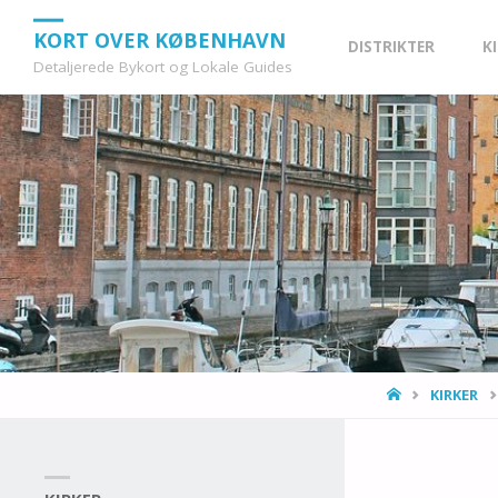
Skip
KORT OVER KØBENHAVN
DISTRIKTER
K
Detaljerede Bykort og Lokale Guides
to
content
HOME
KIRKER