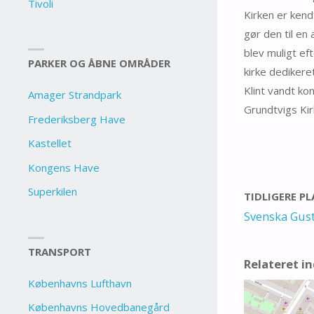
Tivoli
Kirken er kend
gør den til en
blev muligt ef
PARKER OG ÅBNE OMRÅDER
kirke dedikere
Klint vandt ko
Amager Strandpark
Grundtvigs Kir
Frederiksberg Have
Kastellet
Kongens Have
Superkilen
TIDLIGERE P
Svenska Gust
TRANSPORT
Relateret i
Københavns Lufthavn
Københavns Hovedbanegård