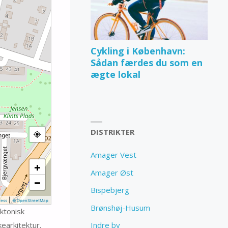
Cykling i København:
Sådan færdes du som en
ægte lokal
DISTRIKTER
Amager Vest
+
Amager Øst
−
Bispebjerg
|
ess
© OpenStreetMap
Brønshøj-Husum
ktonisk
earkitektur.
Indre by