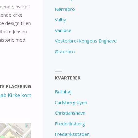
eende, hvilket
Nørrebro
ående kirke
Valby
e design til en
Vanløse
ilhelm Jensen-
historie med
Vesterbro/Kongens Enghave
Østerbro
KVARTERER
E PLACERING
Bellahøj
ab Kirke kort
Carlsberg byen
Christianshavn
Frederiksberg
Frederiksstaden