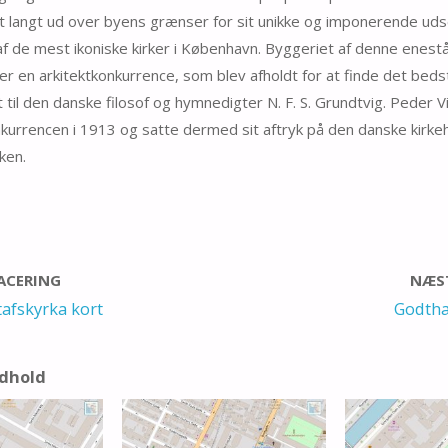
t langt ud over byens grænser for sit unikke og imponerende uds
 af de mest ikoniske kirker i København. Byggeriet af denne enest
ter en arkitektkonkurrence, som blev afholdt for at finde det bedst
t til den danske filosof og hymnedigter N. F. S. Grundtvig. Peder V
nkurrencen i 1913 og satte dermed sit aftryk på den danske kirke
ken.
LACERING
NÆST
afskyrka kort
Godtha
ndhold