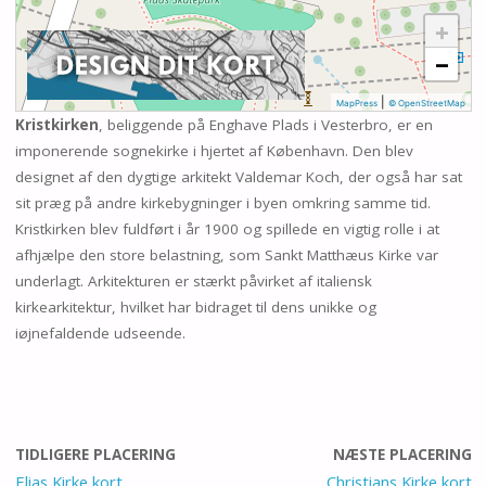
+
−
|
MapPress
© OpenStreetMap
Kristkirken
, beliggende på Enghave Plads i Vesterbro, er en
imponerende sognekirke i hjertet af København. Den blev
designet af den dygtige arkitekt Valdemar Koch, der også har sat
sit præg på andre kirkebygninger i byen omkring samme tid.
Kristkirken blev fuldført i år 1900 og spillede en vigtig rolle i at
afhjælpe den store belastning, som Sankt Matthæus Kirke var
underlagt. Arkitekturen er stærkt påvirket af italiensk
kirkearkitektur, hvilket har bidraget til dens unikke og
iøjnefaldende udseende.
TIDLIGERE PLACERING
NÆSTE PLACERING
Elias Kirke kort
Christians Kirke kort