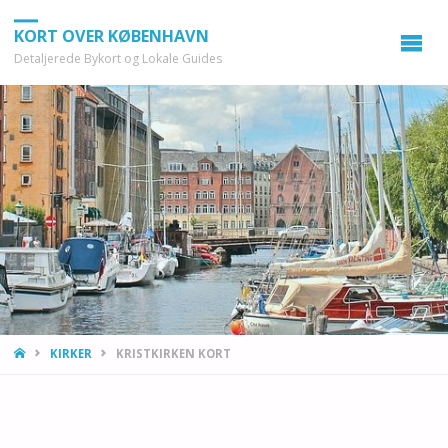
KORT OVER KØBENHAVN
Detaljerede Bykort og Lokale Guides
HOME
KIRKER
KRISTKIRKEN KORT