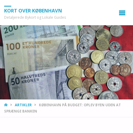
KORT OVER KØBENHAVN
Detaljerede Bykort og Lokale Guides
HOME
ARTIKLER
KØBENHAVN PÅ BUDGET: OPLEV BYEN UDEN AT
SPRÆNGE BANKEN