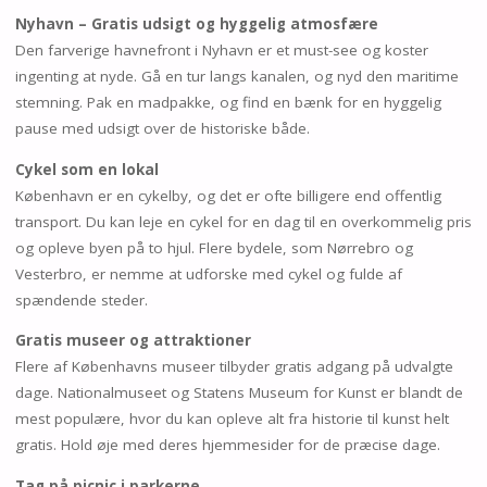
Nyhavn – Gratis udsigt og hyggelig atmosfære
Den farverige havnefront i Nyhavn er et must-see og koster
ingenting at nyde. Gå en tur langs kanalen, og nyd den maritime
stemning. Pak en madpakke, og find en bænk for en hyggelig
pause med udsigt over de historiske både.
Cykel som en lokal
København er en cykelby, og det er ofte billigere end offentlig
transport. Du kan leje en cykel for en dag til en overkommelig pris
og opleve byen på to hjul. Flere bydele, som Nørrebro og
Vesterbro, er nemme at udforske med cykel og fulde af
spændende steder.
Gratis museer og attraktioner
Flere af Københavns museer tilbyder gratis adgang på udvalgte
dage. Nationalmuseet og Statens Museum for Kunst er blandt de
mest populære, hvor du kan opleve alt fra historie til kunst helt
gratis. Hold øje med deres hjemmesider for de præcise dage.
Tag på picnic i parkerne