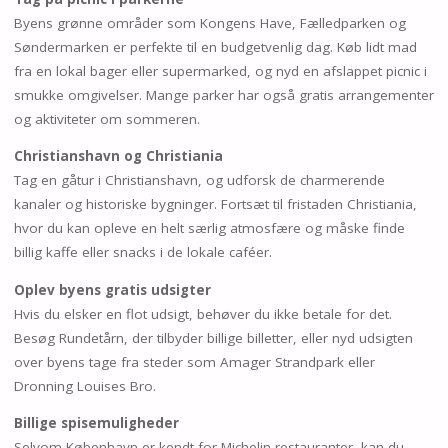
Byens grønne områder som Kongens Have, Fælledparken og
Søndermarken er perfekte til en budgetvenlig dag. Køb lidt mad
fra en lokal bager eller supermarked, og nyd en afslappet picnic i
smukke omgivelser. Mange parker har også gratis arrangementer
og aktiviteter om sommeren.
Christianshavn og Christiania
Tag en gåtur i Christianshavn, og udforsk de charmerende
kanaler og historiske bygninger. Fortsæt til fristaden Christiania,
hvor du kan opleve en helt særlig atmosfære og måske finde
billig kaffe eller snacks i de lokale caféer.
Oplev byens gratis udsigter
Hvis du elsker en flot udsigt, behøver du ikke betale for det.
Besøg Rundetårn, der tilbyder billige billetter, eller nyd udsigten
over byens tage fra steder som Amager Strandpark eller
Dronning Louises Bro.
Billige spisemuligheder
Selvom København er kendt for Michelin-restauranter, kan du