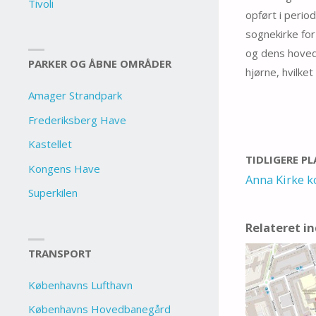
Tivoli
opført i perio
sognekirke for
og dens hoved
PARKER OG ÅBNE OMRÅDER
hjørne, hvilket
Amager Strandpark
Frederiksberg Have
Kastellet
TIDLIGERE P
Kongens Have
Anna Kirke k
Superkilen
Relateret i
TRANSPORT
Københavns Lufthavn
Københavns Hovedbanegård