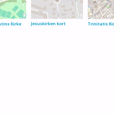
Jesuskirken kort
tins Kirke
Trinitatis Ki