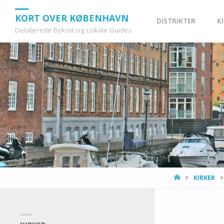
Skip
KORT OVER KØBENHAVN
DISTRIKTER
K
Detaljerede Bykort og Lokale Guides
to
content
HOME
KIRKER