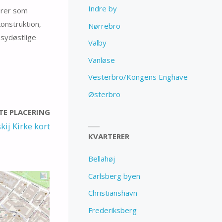
Indre by
erer som
konstruktion,
Nørrebro
 sydøstlige
Valby
Vanløse
Vesterbro/Kongens Enghave
Østerbro
E PLACERING
ij Kirke kort
KVARTERER
Bellahøj
Carlsberg byen
Christianshavn
Frederiksberg