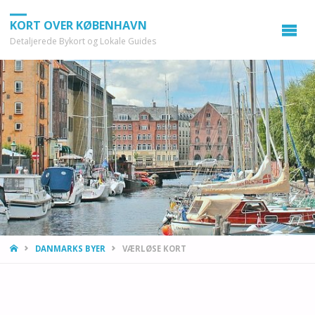
KORT OVER KØBENHAVN
Detaljerede Bykort og Lokale Guides
HOME
DANMARKS BYER
VÆRLØSE KORT