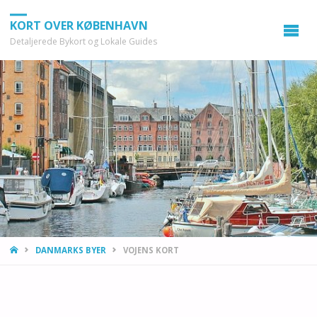
KORT OVER KØBENHAVN
Detaljerede Bykort og Lokale Guides
HOME
DANMARKS BYER
VOJENS KORT