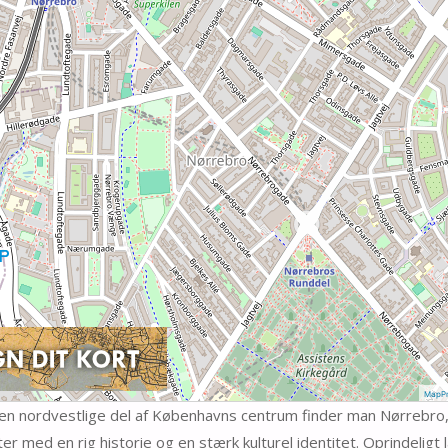
MapPr
en nordvestlige del af Københavns centrum finder man Nørrebro, e
er med en rig historie og en stærk kulturel identitet. Oprindeligt