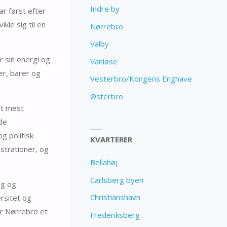
Indre by
r først efter
kle sig til en
Nørrebro
Valby
r sin energi og
Vanløse
er, barer og
Vesterbro/Kongens Enghave
Østerbro
et mest
de
g politisk
KVARTERER
strationer, og
Bellahøj
Carlsberg byen
ng og
Christianshavn
ersitet og
er Nørrebro et
Frederiksberg