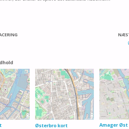
LACERING
NÆST
ndhold
Amager Øst 
t
Østerbro kort