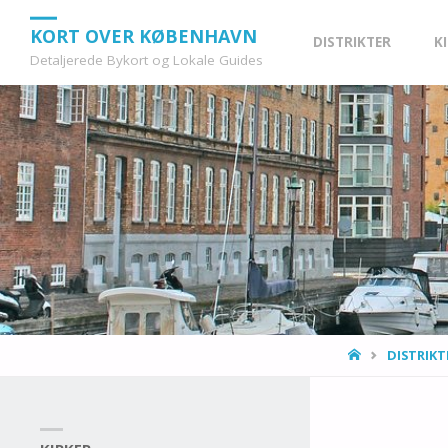
Skip
KORT OVER KØBENHAVN
DISTRIKTER
K
Detaljerede Bykort og Lokale Guides
to
content
HOME
DISTRIKT