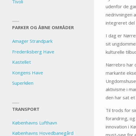
Tivoli
udenfor de gam
nedrivningen a
integreret del 
PARKER OG ÅBNE OMRÅDER
I dag er Nørre
Amager Strandpark
sit ungdommeli
Frederiksberg Have
kulturelle til
Kastellet
Nørrebro har o
Kongens Have
markante ekse
Ungdomshuset, 
Superkilen
aktivisme i ma
den har sat et
TRANSPORT
Til trods for s
forandring, og
Københavns Lufthavn
innovation i K
Københavns Hovedbanegård
must-see for 