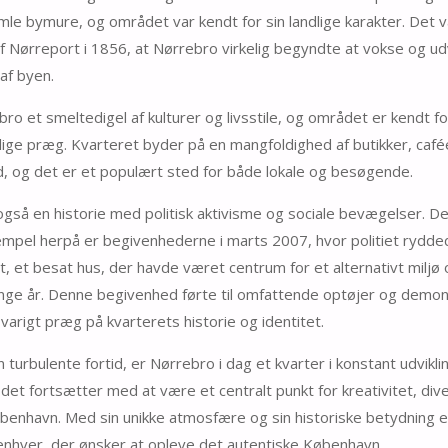
le bymure, og området var kendt for sin landlige karakter. Det va
f Nørreport i 1856, at Nørrebro virkelig begyndte at vokse og udvi
af byen.
bro et smeltedigel af kulturer og livsstile, og området er kendt fo
ge præg. Kvarteret byder på en mangfoldighed af butikker, café
bud, og det er et populært sted for både lokale og besøgende.
gså en historie med politisk aktivisme og sociale bevægelser. D
mpel herpå er begivenhederne i marts 2007, hvor politiet rydde
et besat hus, der havde været centrum for et alternativt miljø o
nge år. Denne begivenhed førte til omfattende optøjer og demon
 varigt præg på kvarterets historie og identitet.
in turbulente fortid, er Nørrebro i dag et kvarter i konstant udvikli
 det fortsætter med at være et centralt punkt for kreativitet, div
øbenhavn. Med sin unikke atmosfære og sin historiske betydning 
enhver, der ønsker at opleve det autentiske København.