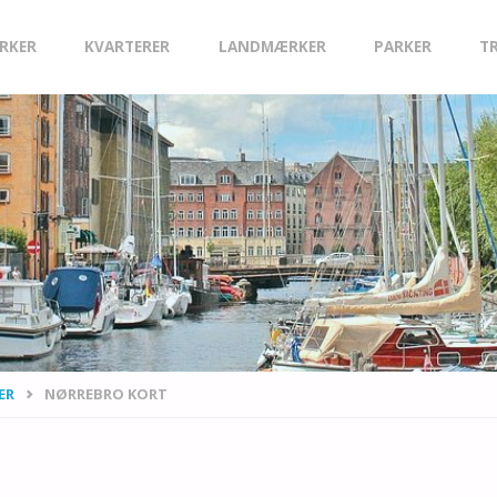
IRKER
KVARTERER
LANDMÆRKER
PARKER
T
ER
NØRREBRO KORT