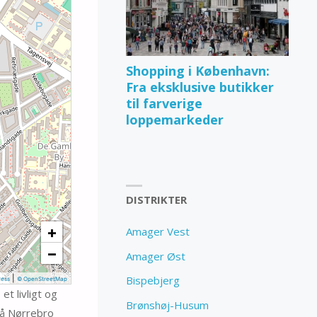
Shopping i København:
Fra eksklusive butikker
til farverige
loppemarkeder
DISTRIKTER
+
Amager Vest
−
Amager Øst
|
Bispebjerg
ess
© OpenStreetMap
t livligt og
Brønshøj-Husum
 lå Nørrebro