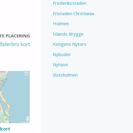
Frederiksstaden
Fristaden Christiania
Holmen
Islands Brygge
E PLACERING
Østerbro kort
Kongens Nytorv
Nyboder
Nyhavn
Slotsholmen
kort